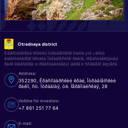
Otradnaya district
Èíâåñòèöèîííûé ïðîôèëü Îòðàäíåíñêîãî ðàéîíà ýòî ÷àñòü
èíâåñòèöèîííîãî ïîðòàëà Îòðàäíåíñêîãî ðàéîíà, ïðåäñòàâëÿþùàÿ
ðàéîí èíâåñòîðàì è ïðåäñòàâèòåëÿì ìàëîãî è ñðåäíåãî áèçíåñà
Address:
352290, Êðàñíîäàðñêèé êðàé, Îòðàäíåíñêèé
ðàéîí, ñò. Îòðàäíàÿ, óë. Ïåðâîìàéñêàÿ, 28
Hotline for investors:
+7 861 251 77 64
E-mail: